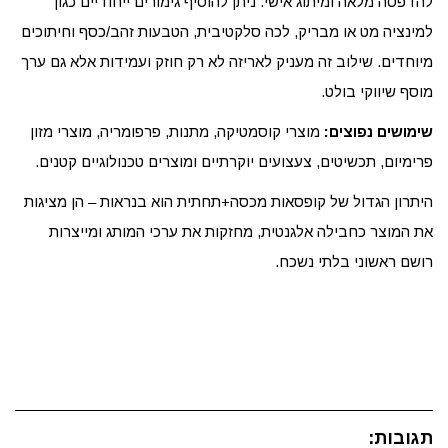
להדפסה מלאה ומיתוג אישי. ניתן להוסיף גימורים ייחודיים כגון
למינציה מט או מבריק, לכה סלקטיבית, הטבעות זהב/כסף וחיתוכים
מיוחדים. שילוב זה מעניק לאריזה לא רק חוזק ועמידות אלא גם ערך
מוסף שיווקי בולט.
שימושים נפוצים:
מוצרי קוסמטיקה, מתנות, פרפומריה, מוצרי מזון
פרימיום, תכשיטים, צעצועים יוקרתיים ומוצרים טכנולוגיים קטנים.
היתרון הגדול של קופסאות מכסה+תחתית הוא בנראות – הן מציגות
את המוצר כחבילה אלגנטית, מחזקות את ערכי המותג ומייצרות
רושם ראשוני בלתי נשכח.
תגובות: